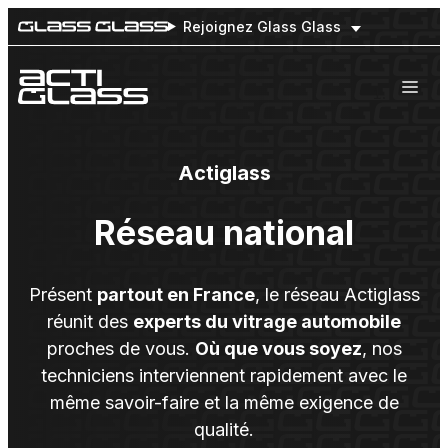
Rejoignez Glass Glass
Nos engagements
Nos prestations
Actiglass
Flottes de véhicules
Notre réseau national
Réseau national
Prendre rendez-vous
Présent
partout en France
, le réseau Actiglass
réunit des
experts du vitrage automobile
proches de vous.
Où que vous soyez
, nos
techniciens interviennent rapidement avec le
même savoir-faire et la même exigence de
qualité.