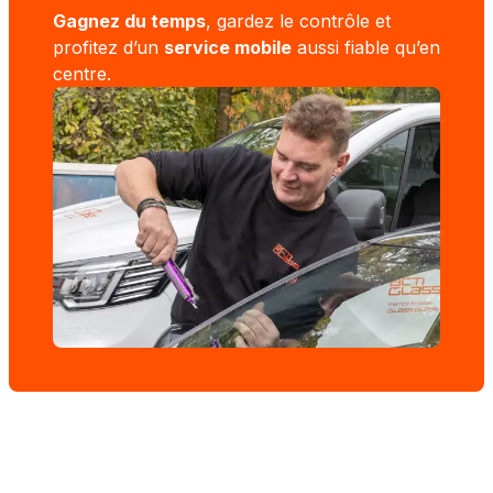
Gagnez du temps
, gardez le contrôle et
profitez d’un
service mobile
aussi fiable qu’en
centre.