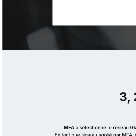
3, 
MFA
a sélectionné le réseau
Gl
En tant que réseau agréé par MFA, G