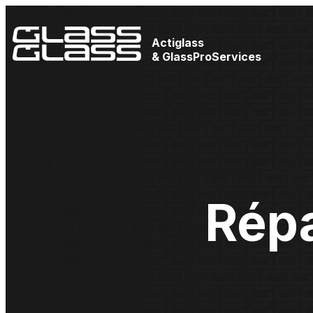
Actiglass
& GlassProServices
Rép