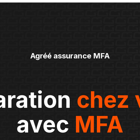
Agréé assurance MFA
aration
chez 
avec
MFA