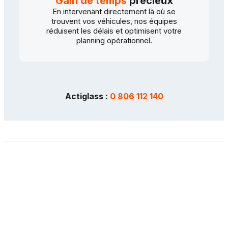
Gain de temps
précieux
En intervenant directement là où se
trouvent vos véhicules, nos équipes
réduisent les délais et optimisent votre
planning opérationnel.
Actiglass :
0 806 112 140
Mentions légales
Données personnelles
CGU
Contactez-nous
Plan du site