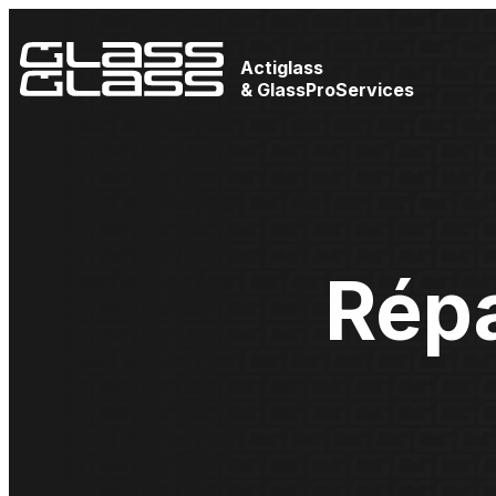
Actiglass
& GlassProServices
Rép