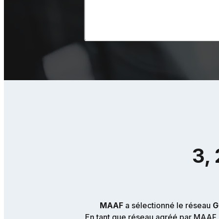
3, 
MAAF
a sélectionné le réseau
G
En tant que réseau agréé par MAAF, G