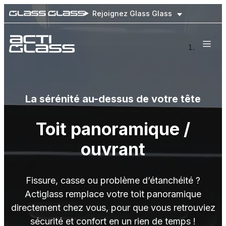
Rejoignez Glass Glass
Nos engagements
Nos prestations
Flottes de véhicules
La sérénité au-dessus de votre tête
Notre réseau national
Prendre rendez-vous
Toit panoramique /
ouvrant
Fissure, casse ou problème d’étanchéité ?
Actiglass remplace votre toit panoramique
directement chez vous, pour que vous retrouviez
sécurité et confort en un rien de temps !