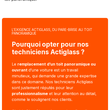
L’EXIGENCE ACTIGLASS, DU PARE-BRISE AU TOIT
PANORAMIQUE
Pourquoi opter pour nos
techniciens Actiglass ?
Le
remplacement d’un toit panoramique ou
ouvrant
d’une voiture est un travail
minutieux, qui demande une grande expertise
dans ce domaine. Nos techniciens Actiglass
sont justement réputés pour leur
professionnalisme
et leur attention au détail,
comme le soulignent nos clients.