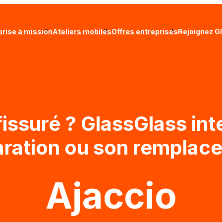
prise à mission
Ateliers mobiles
Offres entreprises
Rejoignez G
fissuré ? GlassGlass int
aration ou son remplac
Ajaccio