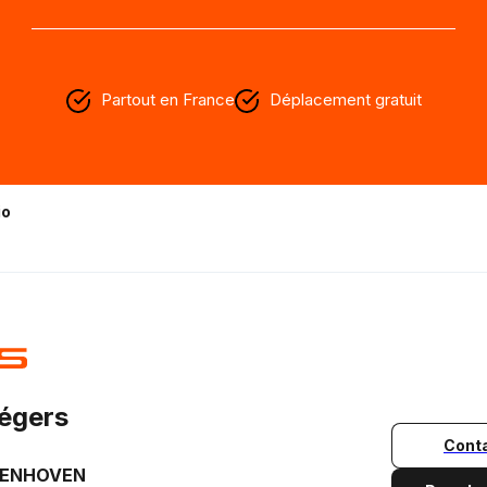
Partout en France
Déplacement gratuit
io
légers
Cont
SENHOVEN