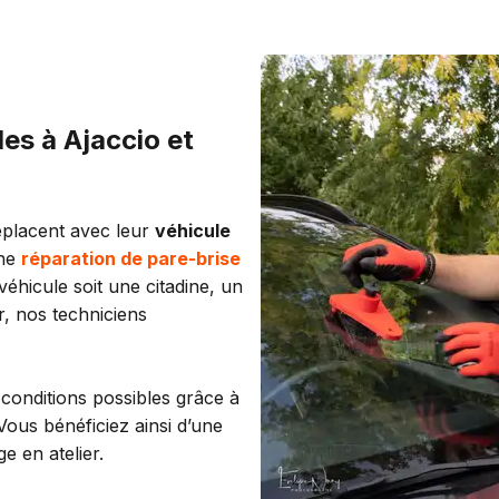
es à Ajaccio et
placent avec leur
véhicule
une
réparation de pare-brise
éhicule soit une citadine, un
, nos techniciens
 conditions possibles grâce à
ous bénéficiez ainsi d’une
e en atelier.