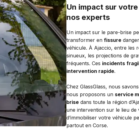
Un impact sur votre
nos experts
Un impact sur le pare-brise pe
transformer en
fissure
danger
véhicule. À Ajaccio, entre les ro
sinueux, les projections de gr
fréquents. Ces
incidents
fragi
intervention rapide
.
Chez GlassGlass, nous savons qu
nous proposons un
service m
brise
dans toute la région d’A
une intervention sur le lieu de
d’immobiliser votre véhicule p
partout en Corse.