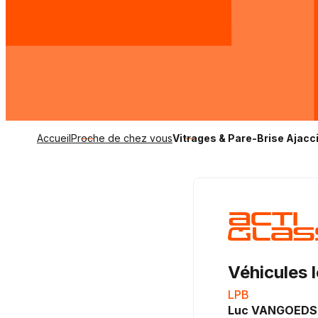
Accueil
Proche de chez vous
Vitrages & Pare-Brise Ajacc
Véhicules 
LPB
Luc VANGOED