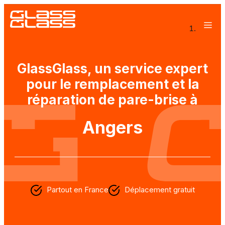
Entreprise à mission
GlassGlass, un service expert
Ateliers mobiles
pour le remplacement et la
Offres entreprises
réparation de pare-brise à
Rejoignez Glass Glass
Angers
Partout en France
Déplacement gratuit