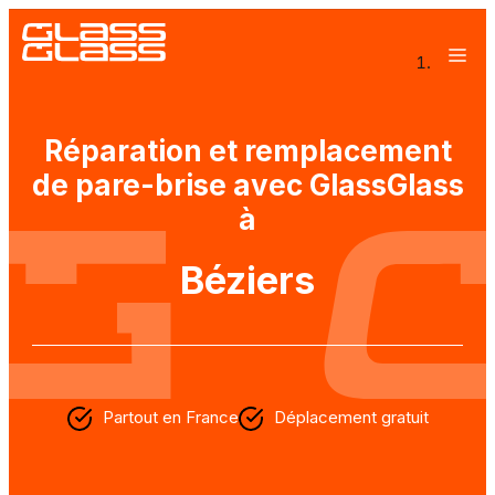
Entreprise à mission
Réparation et remplacement
Ateliers mobiles
de pare-brise avec GlassGlass
Offres entreprises
à
Rejoignez Glass Glass
Béziers
Partout en France
Déplacement gratuit