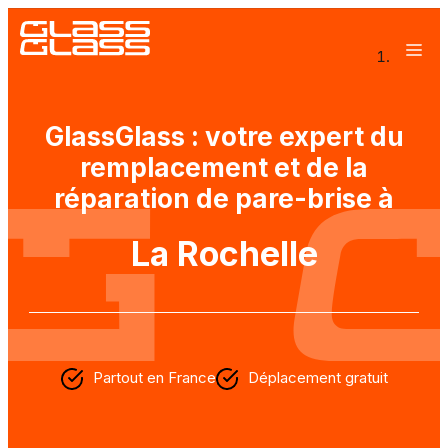
Entreprise à mission
GlassGlass : votre expert du
Ateliers mobiles
remplacement et de la
Offres entreprises
réparation de pare-brise à
Rejoignez Glass Glass
La Rochelle
Partout en France
Déplacement gratuit