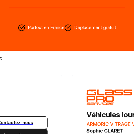
Partout en France
Déplacement gratuit
t
Véhicules lou
Contactez-nous
ARMORIC VITRAGE V
Sophie CLARET