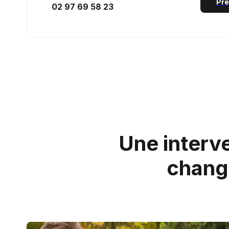
Pre
02 97 69 58 23
Une interve
change