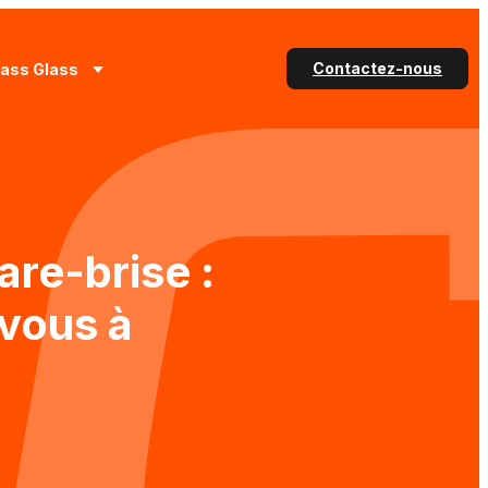
Contactez-nous
lass Glass
re-brise :
 vous à