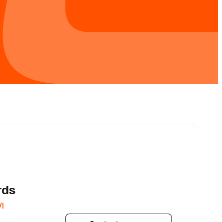
rds
I