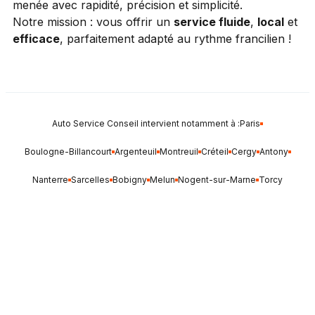
menée avec rapidité, précision et simplicité.
Notre mission : vous offrir un
service fluide
,
local
et
efficace
, parfaitement adapté au rythme francilien !
Auto Service Conseil intervient notamment à :
Paris
Boulogne-Billancourt
Argenteuil
Montreuil
Créteil
Cergy
Antony
Nanterre
Sarcelles
Bobigny
Melun
Nogent-sur-Marne
Torcy