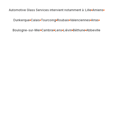
Automotive Glass Services intervient notamment à :
Lille
Amiens
Dunkerque
Calais
Tourcoing
Roubaix
Valenciennes
Arras
Boulogne-sur-Mer
Cambrai
Lens
Liévin
Béthune
Abbeville