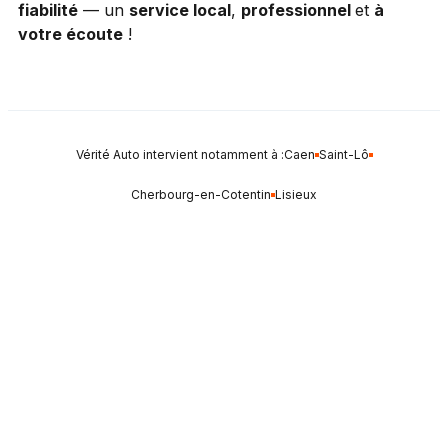
fiabilité
— un
service local
,
professionnel
et
à
votre écoute
!
Vérité Auto intervient notamment à :
Caen
Saint-Lô
Cherbourg-en-Cotentin
Lisieux