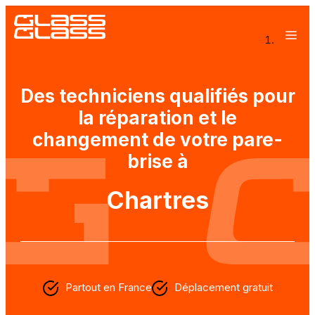
Entreprise à mission
Des techniciens qualifiés pour
Ateliers mobiles
la réparation et le
Offres entreprises
changement de votre pare-
Rejoignez Glass Glass
brise à
Chartres
Partout en France
Déplacement gratuit